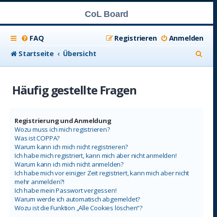
CoL Board
FAQ
Registrieren
Anmelden
S
Startseite
Übersicht
u
c
Häufig gestellte Fragen
h
e
Registrierung und Anmeldung
Wozu muss ich mich registrieren?
Was ist COPPA?
Warum kann ich mich nicht registrieren?
Ich habe mich registriert, kann mich aber nicht anmelden!
Warum kann ich mich nicht anmelden?
Ich habe mich vor einiger Zeit registriert, kann mich aber nicht
mehr anmelden?!
Ich habe mein Passwort vergessen!
Warum werde ich automatisch abgemeldet?
Wozu ist die Funktion „Alle Cookies löschen“?