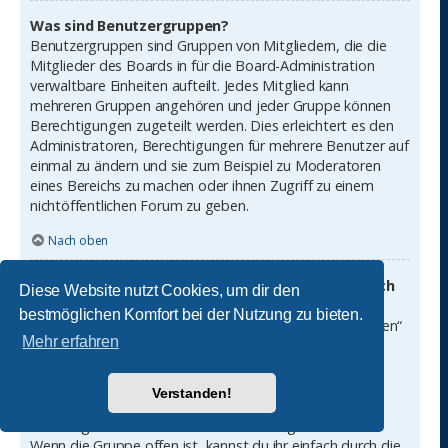
Was sind Benutzergruppen?
Benutzergruppen sind Gruppen von Mitgliedern, die die
Mitglieder des Boards in für die Board-Administration
verwaltbare Einheiten aufteilt. Jedes Mitglied kann
mehreren Gruppen angehören und jeder Gruppe können
Berechtigungen zugeteilt werden. Dies erleichtert es den
Administratoren, Berechtigungen für mehrere Benutzer auf
einmal zu ändern und sie zum Beispiel zu Moderatoren
eines Bereichs zu machen oder ihnen Zugriff zu einem
nichtöffentlichen Forum zu geben.
Nach oben
Wo finde ich die Benutzergruppen und wie trete ich
Diese Website nutzt Cookies, um dir den
ihnen bei?
bestmöglichen Komfort bei der Nutzung zu bieten.
Du findest die Benutzergruppen unter „Benutzergruppen“
Mehr erfahren
im persönlichen Bereich. Wenn du einer beitreten
möchtest, kannst du dies mit der entsprechenden
Schaltfläche machen. Nicht alle Gruppen sind allgemein
Verstanden!
offen. Einige erfordern erst eine Freischaltung, andere
können geschlossen sein und weitere sogar versteckt.
Wenn die Gruppe offen ist, kannst du ihr einfach durch die