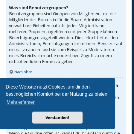
Was sind Benutzergruppen?
Benutzergruppen sind Gruppen von Mitgliedern, die die
Mitglieder des Boards in für die Board-Administration
verwaltbare Einheiten aufteilt. Jedes Mitglied kann
mehreren Gruppen angehören und jeder Gruppe können
Berechtigungen zugeteilt werden. Dies erleichtert es den
Administratoren, Berechtigungen für mehrere Benutzer auf
einmal zu ändern und sie zum Beispiel zu Moderatoren
eines Bereichs zu machen oder ihnen Zugriff zu einem
nichtöffentlichen Forum zu geben.
Nach oben
Wo finde ich die Benutzergruppen und wie trete ich
Diese Website nutzt Cookies, um dir den
ihnen bei?
bestmöglichen Komfort bei der Nutzung zu bieten.
Du findest die Benutzergruppen unter „Benutzergruppen“
Mehr erfahren
im persönlichen Bereich. Wenn du einer beitreten
möchtest, kannst du dies mit der entsprechenden
Schaltfläche machen. Nicht alle Gruppen sind allgemein
Verstanden!
offen. Einige erfordern erst eine Freischaltung, andere
können geschlossen sein und weitere sogar versteckt.
Wenn die Gruppe offen ist, kannst du ihr einfach durch die