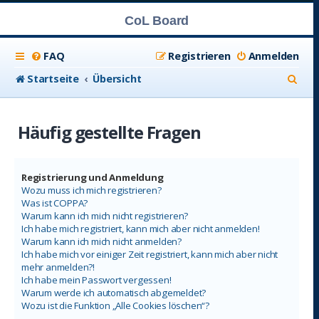
CoL Board
FAQ
Registrieren
Anmelden
S
Startseite
Übersicht
u
c
Häufig gestellte Fragen
h
e
Registrierung und Anmeldung
Wozu muss ich mich registrieren?
Was ist COPPA?
Warum kann ich mich nicht registrieren?
Ich habe mich registriert, kann mich aber nicht anmelden!
Warum kann ich mich nicht anmelden?
Ich habe mich vor einiger Zeit registriert, kann mich aber nicht
mehr anmelden?!
Ich habe mein Passwort vergessen!
Warum werde ich automatisch abgemeldet?
Wozu ist die Funktion „Alle Cookies löschen“?