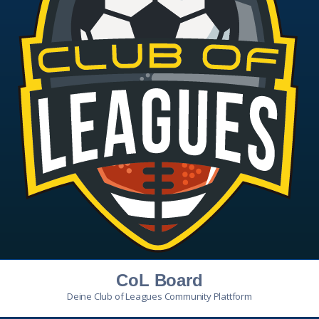
CoL Board
Deine Club of Leagues Community Plattform