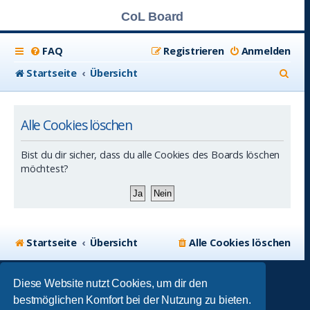
CoL Board
FAQ
Registrieren
Anmelden
S
Startseite
Übersicht
u
c
Alle Cookies löschen
h
Bist du dir sicher, dass du alle Cookies des Boards löschen
e
möchtest?
Startseite
Übersicht
Alle Cookies löschen
Absolution Style by
Premium phpBB Styles
Diese Website nutzt Cookies, um dir den
bestmöglichen Komfort bei der Nutzung zu bieten.