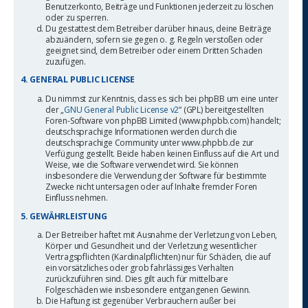
Benutzerkonto, Beiträge und Funktionen jederzeit zu löschen
oder zu sperren.
Du gestattest dem Betreiber darüber hinaus, deine Beiträge
abzuändern, sofern sie gegen o. g. Regeln verstoßen oder
geeignet sind, dem Betreiber oder einem Dritten Schaden
zuzufügen.
4. GENERAL PUBLIC LICENSE
Du nimmst zur Kenntnis, dass es sich bei phpBB um eine unter
der „
GNU General Public License v2
“ (GPL) bereitgestellten
Foren-Software von phpBB Limited (www.phpbb.com) handelt;
deutschsprachige Informationen werden durch die
deutschsprachige Community unter www.phpbb.de zur
Verfügung gestellt. Beide haben keinen Einfluss auf die Art und
Weise, wie die Software verwendet wird. Sie können
insbesondere die Verwendung der Software für bestimmte
Zwecke nicht untersagen oder auf Inhalte fremder Foren
Einfluss nehmen.
5. GEWÄHRLEISTUNG
Der Betreiber haftet mit Ausnahme der Verletzung von Leben,
Körper und Gesundheit und der Verletzung wesentlicher
Vertragspflichten (Kardinalpflichten) nur für Schäden, die auf
ein vorsätzliches oder grob fahrlässiges Verhalten
zurückzuführen sind. Dies gilt auch für mittelbare
Folgeschäden wie insbesondere entgangenen Gewinn.
Die Haftung ist gegenüber Verbrauchern außer bei