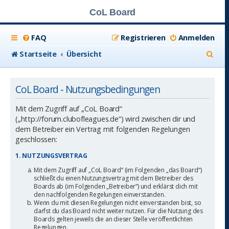
CoL Board
FAQ
Registrieren
Anmelden
S
Startseite
Übersicht
u
c
CoL Board - Nutzungsbedingungen
h
Mit dem Zugriff auf „CoL Board“
e
(„http://forum.clubofleagues.de“) wird zwischen dir und
dem Betreiber ein Vertrag mit folgenden Regelungen
geschlossen:
1. NUTZUNGSVERTRAG
Mit dem Zugriff auf „CoL Board“ (im Folgenden „das Board“)
schließt du einen Nutzungsvertrag mit dem Betreiber des
Boards ab (im Folgenden „Betreiber“) und erklärst dich mit
den nachfolgenden Regelungen einverstanden.
Wenn du mit diesen Regelungen nicht einverstanden bist, so
darfst du das Board nicht weiter nutzen. Für die Nutzung des
Boards gelten jeweils die an dieser Stelle veröffentlichten
Regelungen.