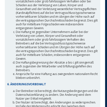
vorsätzlichem oder grob fahrlässigem Verhalten oder bei
Schäden aus der Verletzung von Leben, Körper und
Gesundheit und der Verletzung wesentlicher Vertragspflichten
(Kardinalpflichten) auf die bei Vertragsschluss typischerweise
vorhersehbaren Schäden und im übrigen der Höhe nach auf
die vertragstypischen Durchschnittsschäden begrenzt. Dies gilt
auch für mittelbare Folgeschäden wie insbesondere
entgangenen Gewinn.
Die Haftung ist gegenüber Unternehmern außer bei der
Verletzung von Leben, Körper und Gesundheit oder
vorsätzlichem oder grob fahrlässigem Verhalten des
Betreibers auf die bei Vertragsschluss typischerweise
vorhersehbaren Schäden und im Übrigen der Höhe nach auf
die vertragstypischen Durchschnittsschäden begrenzt. Dies gilt
auch für mittelbare Schäden, insbesondere entgangenen
Gewinn.
Die Haftungsbegrenzung der Absätze a bis c gilt sinngemäß
auch zugunsten der Mitarbeiter und Erfüllungsgehilfen des
Betreibers.
Ansprüche für eine Haftung aus zwingendem nationalem Recht
bleiben unberührt.
6. ÄNDERUNGSVORBEHALT
Der Betreiber ist berechtigt, die Nutzungsbedingungen und die
Datenschutzerklärung zu ändern. Die Änderung wird dem
Nutzer per E-Mail mitgeteilt.
Der Nutzer ist berechtigt, den Änderungen zu widersprechen.
Im Falle des Widerspruchs erlischt das zwischen dem