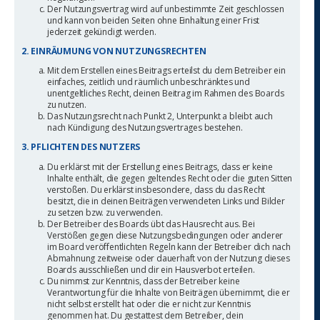
Der Nutzungsvertrag wird auf unbestimmte Zeit geschlossen
und kann von beiden Seiten ohne Einhaltung einer Frist
jederzeit gekündigt werden.
2. EINRÄUMUNG VON NUTZUNGSRECHTEN
Mit dem Erstellen eines Beitrags erteilst du dem Betreiber ein
einfaches, zeitlich und räumlich unbeschränktes und
unentgeltliches Recht, deinen Beitrag im Rahmen des Boards
zu nutzen.
Das Nutzungsrecht nach Punkt 2, Unterpunkt a bleibt auch
nach Kündigung des Nutzungsvertrages bestehen.
3. PFLICHTEN DES NUTZERS
Du erklärst mit der Erstellung eines Beitrags, dass er keine
Inhalte enthält, die gegen geltendes Recht oder die guten Sitten
verstoßen. Du erklärst insbesondere, dass du das Recht
besitzt, die in deinen Beiträgen verwendeten Links und Bilder
zu setzen bzw. zu verwenden.
Der Betreiber des Boards übt das Hausrecht aus. Bei
Verstößen gegen diese Nutzungsbedingungen oder anderer
im Board veröffentlichten Regeln kann der Betreiber dich nach
Abmahnung zeitweise oder dauerhaft von der Nutzung dieses
Boards ausschließen und dir ein Hausverbot erteilen.
Du nimmst zur Kenntnis, dass der Betreiber keine
Verantwortung für die Inhalte von Beiträgen übernimmt, die er
nicht selbst erstellt hat oder die er nicht zur Kenntnis
genommen hat. Du gestattest dem Betreiber, dein