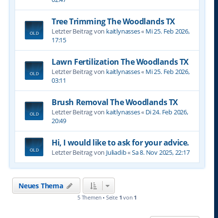
Tree Trimming The Woodlands TX
Letzter Beitrag von
kaitlynasses
«
Mi 25. Feb 2026,
17:15
Lawn Fertilization The Woodlands TX
Letzter Beitrag von
kaitlynasses
«
Mi 25. Feb 2026,
03:11
Brush Removal The Woodlands TX
Letzter Beitrag von
kaitlynasses
«
Di 24. Feb 2026,
20:49
Hi, I would like to ask for your advice.
Letzter Beitrag von
Juliadib
«
Sa 8. Nov 2025, 22:17
Neues Thema
5 Themen • Seite
1
von
1