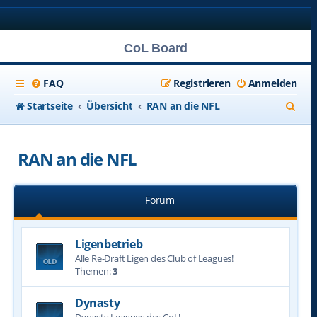
CoL Board
FAQ
Registrieren
Anmelden
S
Startseite
Übersicht
RAN an die NFL
u
c
RAN an die NFL
h
e
Forum
Ligenbetrieb
Alle Re-Draft Ligen des Club of Leagues!
Themen:
3
Dynasty