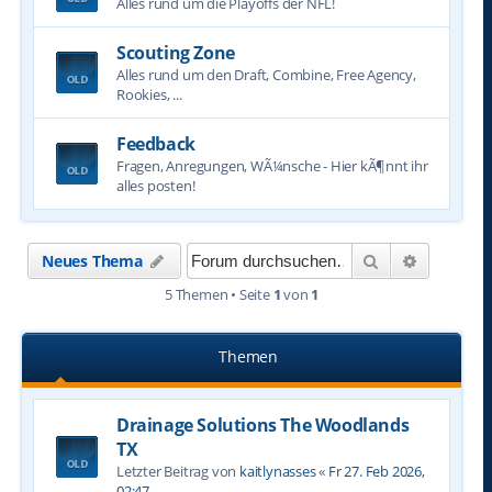
Alles rund um die Playoffs der NFL!
Scouting Zone
Alles rund um den Draft, Combine, Free Agency,
Rookies, ...
Feedback
Fragen, Anregungen, WÃ¼nsche - Hier kÃ¶nnt ihr
alles posten!
Suche
Erweitert
Neues Thema
5 Themen • Seite
1
von
1
Themen
Drainage Solutions The Woodlands
TX
Letzter Beitrag von
kaitlynasses
«
Fr 27. Feb 2026,
02:47